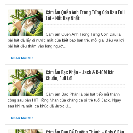
Cảm Âm Quên Anh Trong Từng Cơn Đau Full
Lời + Nốt Hay Nhất
Cảm âm Quên Anh Trong Từng Cơn Đau là
bài hát đã lấy đi nước mắt của biết bao bạn trẻ, mỗi giai điệu và lời
bài hát đều thấm vào lòng ngườ...
READ MORE
Cảm Âm Bạc Phận - Jack & K-ICM Bản
Chuẩn, Full Lời
Cảm âm Bạc Phận là bài hát tiếp nối thành
công sau bản HIT Hồng Nhan của chàng ca sĩ trẻ tuổi Jack. Ngay
sau khi ra mắt, ca khúc đã được đ...
READ MORE
Cảm Âm Đau Để Trưởng Thành - Only C Bản