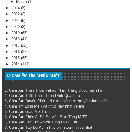
►
March
(1)
►
2024
(3)
►
2022
(2)
►
2021
(9)
►
2020
(3)
►
2019
(63)
►
2018
(41)
►
2017
(33)
►
2016
(27)
►
2015
(83)
►
2014
(111)
20 CẢM ÂM TÌM NHIỀU NHẤT
1,
Cảm Âm Thần Thoại
- nhạc Phim Trung Quốc hay nhất
2,
Cảm Âm Thất Tình
- Trịnh Đình Quang full
3,
Cảm Âm Duyên Phận
- được nhiều chị em yêu thích nhất
4,
Cảm âm Lòng Mẹ
- ca khúc hay nhất về mẹ
5,
Cảm Âm Giấc Mơ Trưa
6,
Cảm Âm Chắc Ai Đó Sẽ Về
- Sơn Tùng M-TP
7,
Cảm Âm Lạc Trôi
- Sơn Tùng M-TP Full
8,
Cảm Âm Tây Du Ký
- nhạc phim xem nhiều nhất