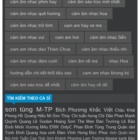
cảm âm nhạc phim hay
cảm âm sáo trúc mới nhất
cảm âm nhạc quê hương
cảm âm nhạc hoa
cảm âm nhạc trữ tình
cam am hay ve me
cảm âm nhạc vui
cam am hot
cảm âm nhạc Sến
cam am nhac dao Thien Chua
cảm âm nhạc thiếu nhi
cảm âm nhạc đám cưới
cảm âm về mẹ
nhạc Hoa
hướng dẫn chi tiết thổi tiêu sao
cam am nhac khong loi
cảm âm sáo trúc dễ nhất
cảm âm hay về tết
TÌM KIẾM THEO CA SĨ
sơn tùng M-TP
Bích Phương
Khắc Việt
Châu Khải
Phong
Hồ Quang Hiếu
Mr.Siro
Thùy Chi
tuấn hưng
Chi Dân
Phan Mạnh
Quỳnh
Quang Lê
Soobin Hoàng Sơn
The Men
Đan Trường
Lê Bảo
Bình
Minh Vương M4u
ERIK
OnlyC
Phan Đình Tùng
Trung Quân idol
Trịnh Đình Quang
hoa vinh
Đàm Vĩnh Hưng
Đức Phúc
Anh Quân idol
Bùi Anh Tuấn
Cao Thái Sơn
Khánh Phương
Lam Trường
Masew
karik
Bảo