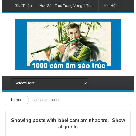
Giới Thiệu
Học Sáo Trúc Trong Vòng 1 Tuần
Liên Hệ
Home
cam am nhac tre
Showing posts with label
cam am nhac tre
.
Show
all posts