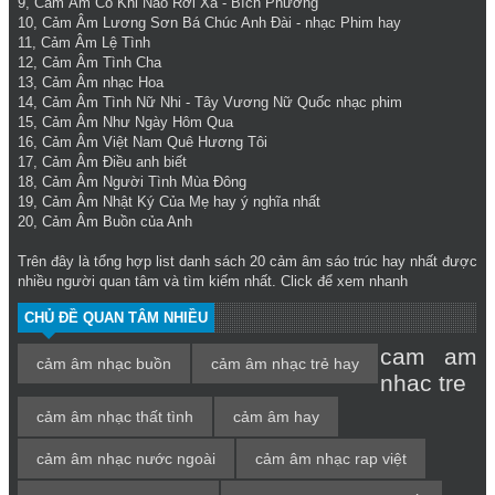
9,
Cảm Âm Có Khi Nào Rời Xa
- Bích Phương
10,
Cảm Âm Lương Sơn Bá Chúc Anh Đài
- nhạc Phim hay
11,
Cảm Âm Lệ Tình
12,
Cảm Âm Tình Cha
13,
Cảm Âm nhạc Hoa
14,
Cảm Âm Tình Nữ Nhi
- Tây Vương Nữ Quốc nhạc phim
15,
Cảm Âm Như Ngày Hôm Qua
16,
Cảm Âm Việt Nam Quê Hương Tôi
17,
Cảm Âm Điều anh biết
18,
Cảm Âm Người Tình Mùa Đông
19,
Cảm Âm Nhật Ký Của Mẹ
hay ý nghĩa nhất
20,
Cảm Âm Buồn của Anh
Trên đây là tổng hợp list danh sách 20
cảm âm sáo trúc hay
nhất được
nhiều người quan tâm và tìm kiếm nhất. Click để xem nhanh
CHỦ ĐỀ QUAN TÂM NHIỀU
cam am
cảm âm nhạc buồn
cảm âm nhạc trẻ hay
nhac tre
cảm âm nhạc thất tình
cảm âm hay
cảm âm nhạc nước ngoài
cảm âm nhạc rap việt