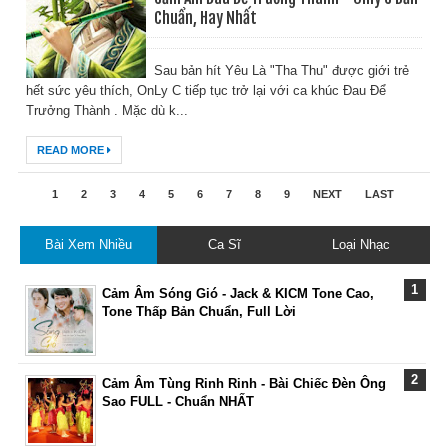
Chuẩn, Hay Nhất
Sau bản hít Yêu Là "Tha Thu" được giới trẻ
hết sức yêu thích, OnLy C tiếp tục trở lại với ca khúc Đau Để
Trưởng Thành . Mặc dù k...
READ MORE
1
2
3
4
5
6
7
8
9
NEXT
LAST
Bài Xem Nhiều
Ca Sĩ
Loại Nhạc
Cảm Âm Sóng Gió - Jack & KICM Tone Cao,
Tone Thấp Bản Chuẩn, Full Lời
Cảm Âm Tùng Rinh Rinh - Bài Chiếc Đèn Ông
Sao FULL - Chuẩn NHẤT