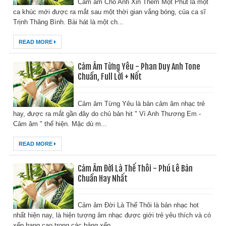
Cảm âm Cho Anh Xin Thêm Một Phút là một
ca khúc mới được ra mắt sau một thời gian vắng bóng, của ca sĩ
Trịnh Thăng Bình. Bài hát là một ch...
READ MORE
Cảm Âm Từng Yêu - Phan Duy Anh Tone
Chuẩn, Full Lời + Nốt
Cảm âm Từng Yêu là bản cảm âm nhạc trẻ
hay, được ra mắt gần đây do chủ bản hit " Vì Anh Thương Em -
Cảm âm " thể hiện. Mặc dù m...
READ MORE
Cảm Âm Đời Là Thế Thôi - Phú Lê Bản
Chuẩn Hay Nhất
Cảm âm Đời Là Thế Thôi là bản nhạc hot
nhất hiện nay, là hiện tượng âm nhạc được giới trẻ yêu thích và có
xếp hạng cao trong các bảng xếp ...