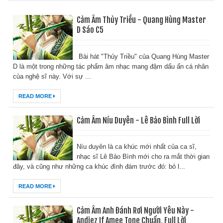
Cảm Âm Thủy Triều - Quang Hùng Master
D Sáo C5
Bài hát "Thủy Triều" của Quang Hùng Master
D là một trong những tác phẩm âm nhạc mang đậm dấu ấn cá nhân
của nghệ sĩ này. Với sự ...
READ MORE
Cảm Âm Níu Duyên - Lê Bảo Bình Full Lời
Níu duyên là ca khúc mới nhất của ca sĩ,
nhạc sĩ Lê Bảo Bình mới cho ra mắt thời gian
đây, và cũng như những ca khúc đình đám trước đó: bỏ l...
READ MORE
Cảm Âm Anh Đánh Rơi Người Yêu Này -
Andiez If Amee Tone Chuẩn, Full Lời