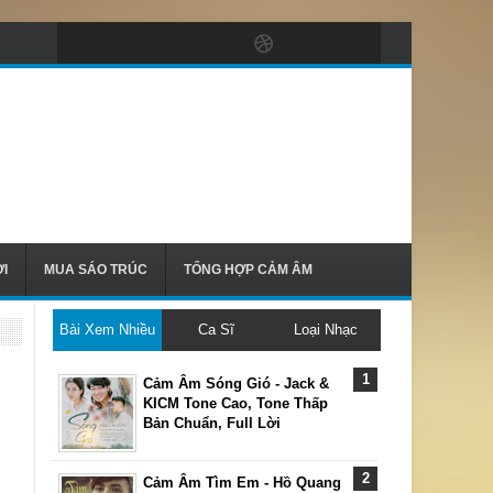
I
MUA SÁO TRÚC
TỔNG HỢP CẢM ÂM
Bài Xem Nhiều
Ca Sĩ
Loại Nhạc
Cảm Âm Sóng Gió - Jack &
KICM Tone Cao, Tone Thấp
Bản Chuẩn, Full Lời
Cảm Âm Tìm Em - Hồ Quang