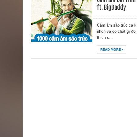
ft. BigDaddy
Cảm âm sáo trúc ca kh
nhộn và có chất gì đó
thích c...
READ MORE