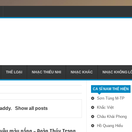
THỂ LOẠI
NHẠC THIẾU NHI
NHẠC KHÁC
NHẠC KHÔNG LỜ
CA SĨ NAM THỂ HIỆN
Sơn Tùng M-TP
Khắc Việt
addy
.
Show all posts
Châu Khải Phong
Hồ Quang Hiếu
 yêu màu nắng - Đoàn Thúy Trang