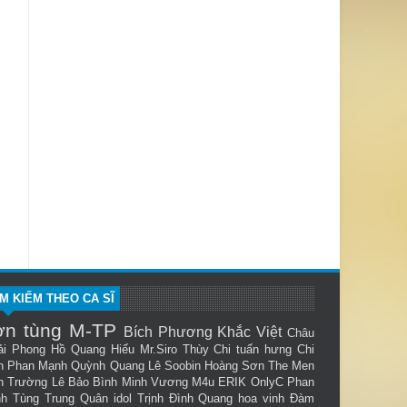
ÌM KIẾM THEO CA SĨ
ơn tùng M-TP
Bích Phương
Khắc Việt
Châu
ải Phong
Hồ Quang Hiếu
Mr.Siro
Thùy Chi
tuấn hưng
Chi
n
Phan Mạnh Quỳnh
Quang Lê
Soobin Hoàng Sơn
The Men
n Trường
Lê Bảo Bình
Minh Vương M4u
ERIK
OnlyC
Phan
nh Tùng
Trung Quân idol
Trịnh Đình Quang
hoa vinh
Đàm