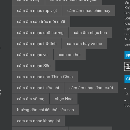
Vĩ
Kh
cảm âm nhạc rap việt
cảm âm nhạc phim hay
Bin
Sơ
cảm âm sáo trúc mới nhất
Kh
y
Big
cảm âm nhạc quê hương
cảm âm nhạc hoa
Dươ
Jan
cảm âm nhạc trữ tình
cam am hay ve me
Lươ
m
cảm âm nhạc vui
cam am hot
N
1
cảm âm nhạc Sến
cam am nhac dao Thien Chua
C
cảm âm nhạc thiếu nhi
cảm âm nhạc đám cưới
y
rẻ,
ể
cảm âm về mẹ
nhạc Hoa
tiế
hướng dẫn chi tiết thổi tiêu sao
cam am nhac khong loi