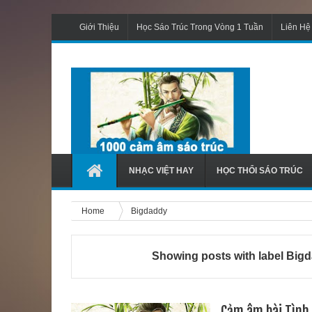
Giới Thiệu
Học Sáo Trúc Trong Vòng 1 Tuần
Liên Hệ
NHẠC VIỆT HAY
HỌC THỔI SÁO TRÚC
Home
Bigdaddy
Showing posts with label
Bigd
Cảm âm bài Tình