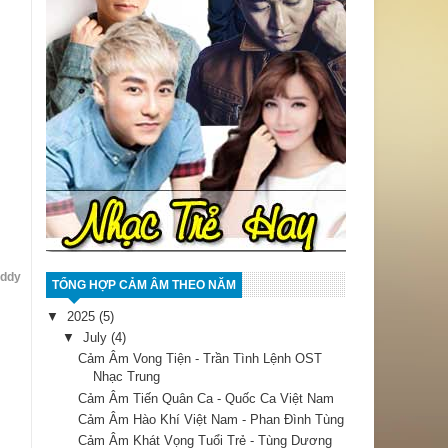
addy
TỔNG HỢP CẢM ÂM THEO NĂM
▼
2025
(5)
▼
July
(4)
Cảm Âm Vong Tiện - Trần Tình Lệnh OST
Nhạc Trung
Cảm Âm Tiến Quân Ca - Quốc Ca Việt Nam
Cảm Âm Hào Khí Việt Nam - Phan Đình Tùng
Cảm Âm Khát Vọng Tuổi Trẻ - Tùng Dương