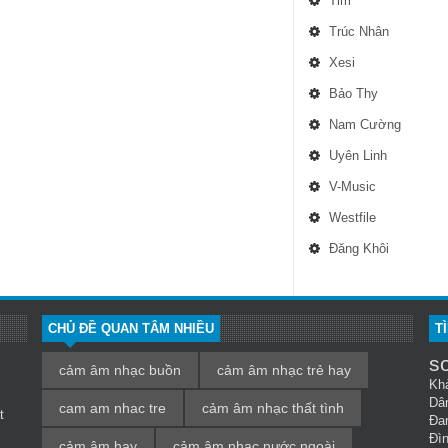
Tim
Trúc Nhân
Xesi
Bảo Thy
Nam Cường
Uyên Linh
V-Music
Westfile
Đăng Khôi
CHỦ ĐỀ QUAN TÂM NHIỀU
T
s
cảm âm nhạc buồn
cảm âm nhạc trẻ hay
Kh
Dâ
cam am nhac tre
cảm âm nhạc thất tình
t
Đa
Đì
cảm âm hay
cảm âm nhạc nước ngoài