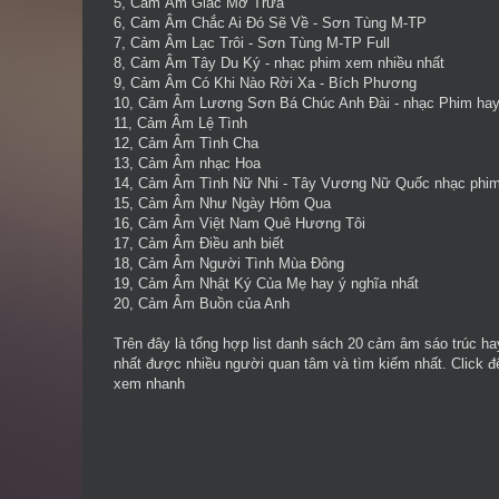
5,
Cảm Âm Giấc Mơ Trưa
6,
Cảm Âm Chắc Ai Đó Sẽ Về
- Sơn Tùng M-TP
7,
Cảm Âm Lạc Trôi
- Sơn Tùng M-TP Full
8,
Cảm Âm Tây Du Ký
- nhạc phim xem nhiều nhất
9,
Cảm Âm Có Khi Nào Rời Xa
- Bích Phương
10,
Cảm Âm Lương Sơn Bá Chúc Anh Đài
- nhạc Phim ha
11,
Cảm Âm Lệ Tình
12,
Cảm Âm Tình Cha
13,
Cảm Âm nhạc Hoa
14,
Cảm Âm Tình Nữ Nhi
- Tây Vương Nữ Quốc nhạc phi
15,
Cảm Âm Như Ngày Hôm Qua
16,
Cảm Âm Việt Nam Quê Hương Tôi
17,
Cảm Âm Điều anh biết
18,
Cảm Âm Người Tình Mùa Đông
19,
Cảm Âm Nhật Ký Của Mẹ
hay ý nghĩa nhất
20,
Cảm Âm Buồn của Anh
Trên đây là tổng hợp list danh sách 20
cảm âm sáo trúc ha
nhất được nhiều người quan tâm và tìm kiếm nhất. Click đ
xem nhanh