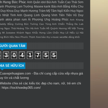
nh Hưng
Đức Phúc
Anh Quân idol
Bùi Anh Tuấn
Cao Thái Sơn
ánh Phương
Lam Trường
Masew
karik
Bảo Anh
Bằng Kiều
Chu
Duy Khoa
Duy Mạnh
Hương Tràm
Mỹ Tâm
Ngô Kiến Huy
Ngọc
n
Nhật Tinh Anh
Quang Linh
Quang Vinh
Tiên Tiên
Vũ Duy
ánh
akira phan
rum
Ái Phương
Ưng Hoàng Phúc
Anh Khang
daddy
Bằng Cường
Bức Tường
Cao Tùng Anh
Chiến Thắng
Da Lab
ng Ngọc Thái
Hoàng Tôn
Hà Anh Tuấn
Hồ Quỳnh Hương
Hồ Việt Trung
g Mi
Justatee
Khánh Ngọc
Khắc Hưng
Lâm Chấn Huy
Lê Hiếu
Lý Hải
ng Bích Hữu
Noo Phước Thịnh
Xesi
bảo thy
v-music
westfile
đăng khôi
GƯỜI QUAN TÂM
3
0
4
1
7
5
5
HIA SẺ HỮU ÍCH
Cuaxepnhuagiare.com - Địa chỉ cung cấp
cửa xếp nhựa
giá
 uy tín và chất lượng
Website chia sẻ các kiểu tóc đẹp cho nam, nữ, trẻ em chi
t:
https://tockhoedep365.com/