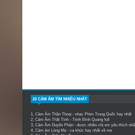
20 CẢM ÂM TÌM NHIỀU NHẤT
1,
Cảm Âm Thần Thoại
- nhạc Phim Trung Quốc hay nhất
2,
Cảm Âm Thất Tình
- Trịnh Đình Quang full
3,
Cảm Âm Duyên Phận
- được nhiều chị em yêu thích nhấ
4,
Cảm âm Lòng Mẹ
- ca khúc hay nhất về mẹ