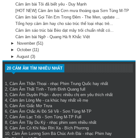
Cảm âm bài Tôi đã biết yêu - Duy Mạnh
[HOT NEW] Cảm âm bài Cơn mưa thoáng qua Sơn Tùng M-TP
Cảm âm bài Gọi Tên Em Trong Đêm - The Men, update ...
Tổng hợp cảm âm hay cho sáo trúc thể loại nhạc trẻ...
Cảm âm sáo trúc bài Bèo dạt mây trôi chuẩn nhất có...
Cảm âm bài Ngỡ - Quang Hà ft Khắc Việt
►
November
(51)
►
October
(11)
►
August
(3)
20 CẢM ÂM TÌM NHIỀU NHẤT
1,
Cảm Âm Thần Thoại
- nhạc Phim Trung Quốc hay nhất
2,
Cảm Âm Thất Tình
- Trịnh Đình Quang full
3,
Cảm Âm Duyên Phận
- được nhiều chị em yêu thích nhất
4,
Cảm âm Lòng Mẹ
- ca khúc hay nhất về mẹ
5,
Cảm Âm Giấc Mơ Trưa
6,
Cảm Âm Chắc Ai Đó Sẽ Về
- Sơn Tùng M-TP
7,
Cảm Âm Lạc Trôi
- Sơn Tùng M-TP Full
8,
Cảm Âm Tây Du Ký
- nhạc phim xem nhiều nhất
9,
Cảm Âm Có Khi Nào Rời Xa
- Bích Phương
10,
Cảm Âm Lương Sơn Bá Chúc Anh Đài
- nhạc Phim hay