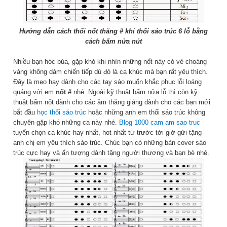
Hướng dẫn cách thổi nốt thăng # khi thổi sáo trúc 6 lỗ bằng
cách bấm nửa nút
Nhiều bạn hóc búa, gặp khó khi nhìn những nốt này có vẻ choáng
váng không dám chiến tiếp dù đó là ca khúc mà bạn rất yêu thích.
Đây là mẹo hay dành cho các tay sáo muốn khắc phục lỗi loáng
quáng với em
nốt #
nhé. Ngoài kỹ thuật bấm nửa lỗ thì còn kỹ
thuật bấm nốt dành cho các âm thăng giáng dành cho các bạn mới
bắt đầu
học thổi sáo trúc
hoặc những anh em thổi sáo trúc không
chuyên gặp khó những ca này nhé.
Blog 1000 cam am sao truc
tuyển chọn ca khúc hay nhất, hot nhất từ trước tới giờ gửi tặng
anh chị em yêu thích sáo trúc. Chúc bạn có những bản cover sáo
trúc cực hay và ấn tượng dành tặng người thương và bạn bè nhé.