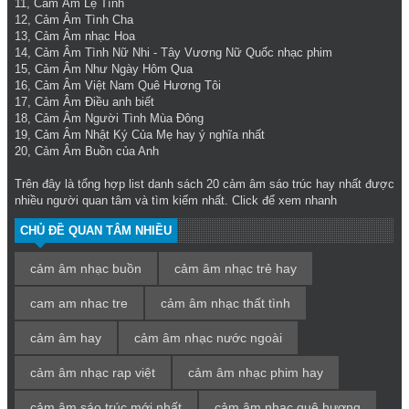
11,
Cảm Âm Lệ Tình
12,
Cảm Âm Tình Cha
13,
Cảm Âm nhạc Hoa
14,
Cảm Âm Tình Nữ Nhi
- Tây Vương Nữ Quốc nhạc phim
15,
Cảm Âm Như Ngày Hôm Qua
16,
Cảm Âm Việt Nam Quê Hương Tôi
17,
Cảm Âm Điều anh biết
18,
Cảm Âm Người Tình Mùa Đông
19,
Cảm Âm Nhật Ký Của Mẹ
hay ý nghĩa nhất
20,
Cảm Âm Buồn của Anh
Trên đây là tổng hợp list danh sách 20
cảm âm sáo trúc hay
nhất được
nhiều người quan tâm và tìm kiếm nhất. Click để xem nhanh
CHỦ ĐỀ QUAN TÂM NHIỀU
cảm âm nhạc buồn
cảm âm nhạc trẻ hay
cam am nhac tre
cảm âm nhạc thất tình
cảm âm hay
cảm âm nhạc nước ngoài
cảm âm nhạc rap việt
cảm âm nhạc phim hay
cảm âm sáo trúc mới nhất
cảm âm nhạc quê hương