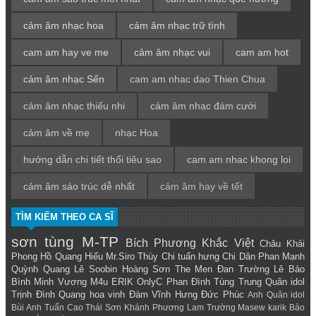
cảm âm nhạc hoa
cảm âm nhạc trữ tình
cam am hay ve me
cảm âm nhạc vui
cam am hot
cảm âm nhạc Sến
cam am nhac dao Thien Chua
cảm âm nhạc thiếu nhi
cảm âm nhạc đám cưới
cảm âm về mẹ
nhạc Hoa
hướng dẫn chi tiết thổi tiêu sao
cam am nhac khong loi
cảm âm sáo trúc dễ nhất
cảm âm hay về tết
TÌM KIẾM THEO CA SĨ
sơn tùng M-TP
Bích Phương
Khắc Việt
Châu Khải
Phong
Hồ Quang Hiếu
Mr.Siro
Thùy Chi
tuấn hưng
Chi Dân
Phan Mạnh
Quỳnh
Quang Lê
Soobin Hoàng Sơn
The Men
Đan Trường
Lê Bảo
Bình
Minh Vương M4u
ERIK
OnlyC
Phan Đình Tùng
Trung Quân idol
Trịnh Đình Quang
hoa vinh
Đàm Vĩnh Hưng
Đức Phúc
Anh Quân idol
Bùi Anh Tuấn
Cao Thái Sơn
Khánh Phương
Lam Trường
Masew
karik
Bảo