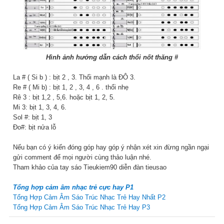
Hình ảnh hướng dẫn cách thổi nốt thăng #
La # ( Si b ) : bịt 2 , 3. Thổi mạnh là ĐÔ 3.
Re # ( Mi b) : bịt 1, 2 , 3, 4 , 6 . thổi nhẹ
Rê 3 : bịt 1,2 , 5,6. hoặc bịt 1, 2, 5.
Mi 3: bịt 1, 3, 4, 6.
Sol #: bịt 1, 3
Đo#: bịt nửa lỗ
Nếu bạn có ý kiến đóng góp hay góp ý nhận xét xin đừng ngần ngại
gửi comment để mọi người cùng thảo luận nhé.
Tham khảo của tay sáo Tieukiem90 diễn đàn tieusao
Tổng hợp cảm âm nhạc trẻ cực hay P1
Tổng Hợp Cảm Âm Sáo Trúc Nhạc Trẻ Hay Nhất P2
Tổng Hợp Cảm Âm Sáo Trúc Nhạc Trẻ Hay P3