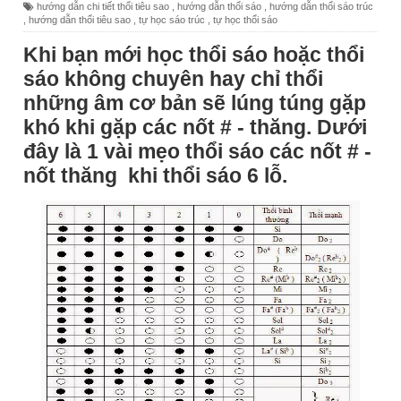
hướng dẫn chi tiết thổi tiêu sao
,
hướng dẫn thổi sáo
,
hướng dẫn thổi sáo trúc
,
hướng dẫn thổi tiêu sao
,
tự học sáo trúc
,
tự học thổi sáo
Khi bạn mới học thổi sáo hoặc thổi
sáo không chuyên hay chỉ thổi
những âm cơ bản sẽ lúng túng gặp
khó khi gặp các nốt # - thăng. Dưới
đây là 1 vài mẹo thổi sáo các nốt # -
nốt thăng khi thổi sáo 6 lỗ.