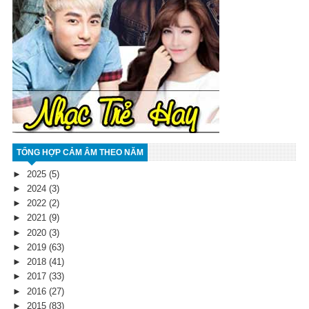
TỔNG HỢP CẢM ÂM THEO NĂM
►
2025
(5)
►
2024
(3)
►
2022
(2)
►
2021
(9)
►
2020
(3)
►
2019
(63)
►
2018
(41)
►
2017
(33)
►
2016
(27)
►
2015
(83)