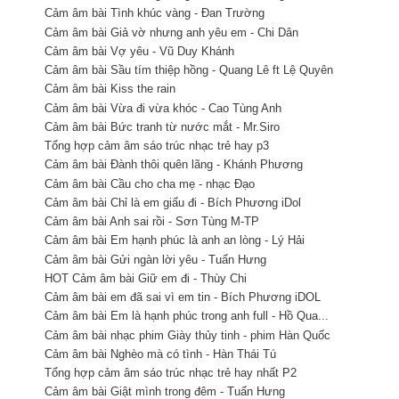
Cảm âm bài Tình khúc vàng - Đan Trường
Cảm âm bài Giả vờ nhưng anh yêu em - Chi Dân
Cảm âm bài Vợ yêu - Vũ Duy Khánh
Cảm âm bài Sầu tím thiệp hồng - Quang Lê ft Lệ Quyên
Cảm âm bài Kiss the rain
Cảm âm bài Vừa đi vừa khóc - Cao Tùng Anh
Cảm âm bài Bức tranh từ nước mắt - Mr.Siro
Tổng hợp cảm âm sáo trúc nhạc trẻ hay p3
Cảm âm bài Đành thôi quên lãng - Khánh Phương
Cảm âm bài Cầu cho cha mẹ - nhạc Đạo
Cảm âm bài Chỉ là em giấu đi - Bích Phương iDol
Cảm âm bài Anh sai rồi - Sơn Tùng M-TP
Cảm âm bài Em hạnh phúc là anh an lòng - Lý Hải
Cảm âm bài Gửi ngàn lời yêu - Tuấn Hưng
HOT Cảm âm bài Giữ em đi - Thùy Chi
Cảm âm bài em đã sai vì em tin - Bích Phương iDOL
Cảm âm bài Em là hạnh phúc trong anh full - Hồ Qua...
Cảm âm bài nhạc phim Giày thủy tinh - phim Hàn Quốc
Cảm âm bài Nghèo mà có tình - Hàn Thái Tú
Tổng hợp cảm âm sáo trúc nhạc trẻ hay nhất P2
Cảm âm bài Giật mình trong đêm - Tuấn Hưng