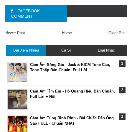
FACEBOOK
COMMENT
Newer Post
Home
Older Post
Bài Xem Nhiều
Ca Sĩ
Loại Nhạc
Cảm Âm Sóng Gió - Jack & KICM Tone Cao,
Tone Thấp Bản Chuẩn, Full Lời
Cảm Âm Tìm Em - Hồ Quang Hiếu Bản Chuẩn,
Full Lời + Nốt
Cảm Âm Tùng Rinh Rinh - Bài Chiếc Đèn Ông
Sao FULL - Chuẩn NHẤT