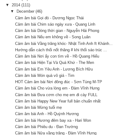
▼
2014
(111)
▼
December
(46)
Cảm âm bài Gọi đò - Dương Ngọc Thái
Cảm âm bài Chim sáo ngày xưa - Quang Linh
Cảm âm bài Dòng thời gian - Nguyễn Hải Phong
Cảm âm bài Nếu em không về - Song Luân
Cảm âm bài Vầng trăng khóc- Nhật Tinh Anh ft Khánh...
Hướng dẫn cách thổi nốt thăng # khi thổi sáo trúc ...
Cảm âm bài Nơi ấy con tìm về - Hồ Quang Hiếu
Cảm âm bài Hiện Tại Và Quá Khứ - The Men
Cảm âm bài Em Yêu Anh - Lương Bích Hữu
Cảm âm bài Món quà vô giá - Tim
HOT Cảm âm bài Nơi đông đúc - Sơn Tùng M-TP
Cảm âm bài Cho vừa lòng em - Đàm Vĩnh Hưng
Cảm âm bài Đưa cơm cho mẹ em đi cày FULL
Cảm âm bài Happy New Year full bản chuẩn nhất
Cảm âm bài Mừng tuổi mẹ
Cảm âm bài Anh - Hồ Quỳnh Hương
Cảm âm bài Hương đêm bay xa - Hari Won
Cảm âm bài Phiêu du - Đan Trường
Cảm âm bài Nửa vầng trăng - Đàm Vĩnh Hưng