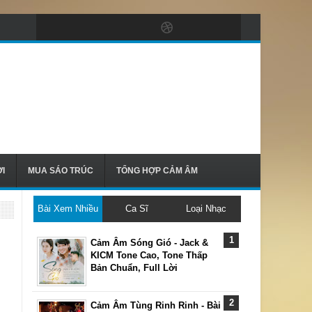
I
MUA SÁO TRÚC
TỔNG HỢP CẢM ÂM
Bài Xem Nhiều
Ca Sĩ
Loại Nhạc
Cảm Âm Sóng Gió - Jack &
KICM Tone Cao, Tone Thấp
Bản Chuẩn, Full Lời
Cảm Âm Tùng Rinh Rinh - Bài