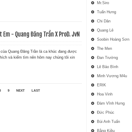
Mr.Siro
Tuấn Hưng
Chi Dân
Quang Lê
 Em - Quang Đăng Trần X ProD. JvN
Soobin Hoàng Sơn
The Men
của Quang Đăng Trần là ca khúc đang được
thích và kiếm tìm nên hôm nay chúng tôi xin
Đan Trường
Lê Bảo Bình
Minh Vương M4u
ERIK
8
9
NEXT
LAST
Hoa Vinh
Đàm Vĩnh Hưng
Đức Phúc
Bùi Anh Tuấn
Bằng Kiều