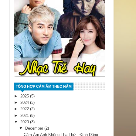
TỔNG HỢP CẢM ÂM THEO NĂM
►
2025
(5)
►
2024
(3)
►
2022
(2)
►
2021
(9)
▼
2020
(3)
▼
December
(2)
Cảm Âm Anh Không Tha Thứ - Đình Dũng