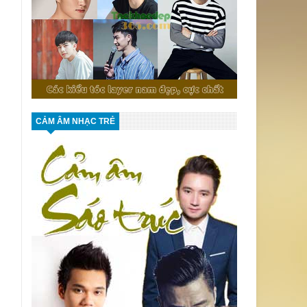
CẢM ÂM NHẠC TRẺ