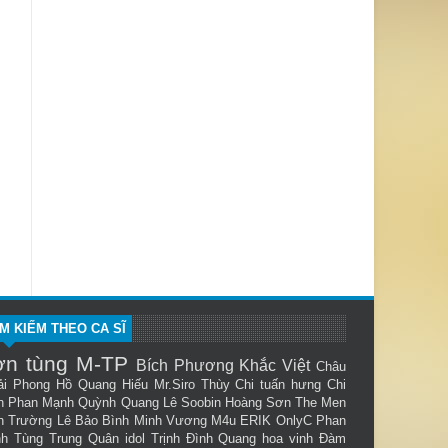
ÌM KIẾM THEO CA SĨ
ơn tùng M-TP
Bích Phương
Khắc Việt
Châu
ải Phong
Hồ Quang Hiếu
Mr.Siro
Thùy Chi
tuấn hưng
Chi
n
Phan Mạnh Quỳnh
Quang Lê
Soobin Hoàng Sơn
The Men
n Trường
Lê Bảo Bình
Minh Vương M4u
ERIK
OnlyC
Phan
nh Tùng
Trung Quân idol
Trịnh Đình Quang
hoa vinh
Đàm