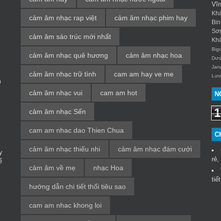
Vĩ
Kh
cảm âm nhạc rap việt
cảm âm nhạc phim hay
Bin
Sơ
cảm âm sáo trúc mới nhất
Kh
y
Big
cảm âm nhạc quê hương
cảm âm nhạc hoa
Dươ
Jan
cảm âm nhạc trữ tình
cam am hay ve me
Lươ
m
cảm âm nhạc vui
cam am hot
N
1
cảm âm nhạc Sến
cam am nhac dao Thien Chua
C
cảm âm nhạc thiếu nhi
cảm âm nhạc đám cưới
y
rẻ,
ể
cảm âm về mẹ
nhạc Hoa
tiế
hướng dẫn chi tiết thổi tiêu sao
cam am nhac khong loi