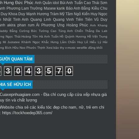
nh Hưng
Đức Phúc
Anh Quân idol
Bùi Anh Tuấn
Cao Thái Sơn
ánh Phương
Lam Trường
Masew
karik
Bảo Anh
Bằng Kiều
Chu
Duy Khoa
Duy Mạnh
Hương Tràm
Mỹ Tâm
Ngô Kiến Huy
Ngọc
n
Nhật Tinh Anh
Quang Linh
Quang Vinh
Tiên Tiên
Vũ Duy
ánh
akira phan
rum
Ái Phương
Ưng Hoàng Phúc
Anh Khang
daddy
Bằng Cường
Bức Tường
Cao Tùng Anh
Chiến Thắng
Da Lab
ng Ngọc Thái
Hoàng Tôn
Hà Anh Tuấn
Hồ Quỳnh Hương
Hồ Việt Trung
g Mi
Justatee
Khánh Ngọc
Khắc Hưng
Lâm Chấn Huy
Lê Hiếu
Lý Hải
ng Bích Hữu
Noo Phước Thịnh
Xesi
bảo thy
v-music
westfile
đăng khôi
GƯỜI QUAN TÂM
3
0
4
3
5
7
0
HIA SẺ HỮU ÍCH
Cuaxepnhuagiare.com - Địa chỉ cung cấp
cửa xếp nhựa
giá
 uy tín và chất lượng
Website chia sẻ các kiểu tóc đẹp cho nam, nữ, trẻ em chi
t:
https://tockhoedep365.com/