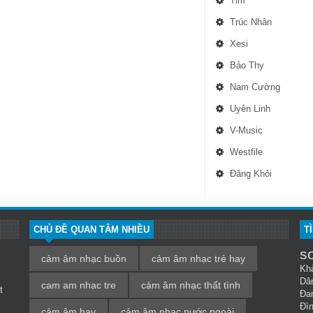
Tim
Trúc Nhân
Xesi
Bảo Thy
Nam Cường
Uyên Linh
V-Music
Westfile
Đăng Khôi
CHỦ ĐỀ QUAN TÂM NHIỀU
T
s
cảm âm nhạc buồn
cảm âm nhạc trẻ hay
Kh
Dâ
cam am nhac tre
cảm âm nhạc thất tình
t
Đa
Đì
cảm âm hay
cảm âm nhạc nước ngoài