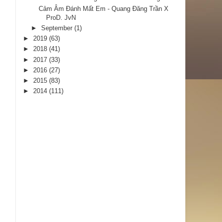
Cảm Âm Đánh Mất Em - Quang Đăng Trần X
ProD. JvN
►
September
(1)
►
2019
(63)
►
2018
(41)
►
2017
(33)
►
2016
(27)
►
2015
(83)
►
2014
(111)