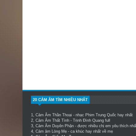
20 CẢM ÂM TÌM NHIỀU NHẤT
1,
Cảm Âm Thần Thoại
- nhạc Phim Trung Quốc hay nhất
2,
Cảm Âm Thất Tình
- Trịnh Đình Quang full
3,
Cảm Âm Duyên Phận
- được nhiều chị em yêu thích nhấ
4,
Cảm âm Lòng Mẹ
- ca khúc hay nhất về mẹ