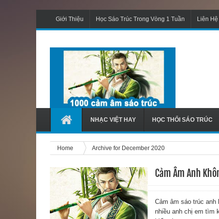
Giới Thiệu
Học Sáo Trúc Trong Vòng 1 Tuần
Liên Hệ
NHẠC VIỆT HAY
HỌC THỔI SÁO TRÚC
Home
Archive for December 2020
Cảm Âm Anh Khôn
Cảm âm sáo trúc anh 
nhiều anh chị em tìm 