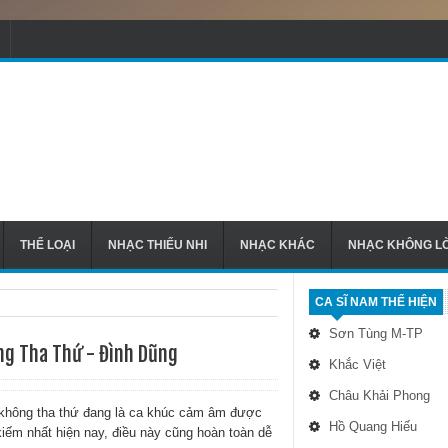
THỂ LOẠI
NHẠC THIẾU NHI
NHẠC KHÁC
NHẠC KHÔNG LỜ
CA SĨ NAM THỂ HIỆN
Sơn Tùng M-TP
g Tha Thứ - Đình Dũng
Khắc Việt
Châu Khải Phong
không tha thứ đang là ca khúc cảm âm được
Hồ Quang Hiếu
kiếm nhất hiện nay, điều này cũng hoàn toàn dễ