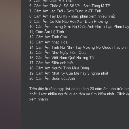
5,
Cảm Âm Giấc Mơ Trưa
6,
Cảm Âm Chắc Ai Đó Sẽ Về
- Sơn Tùng M-TP
7,
Cảm Âm Lạc Trôi
- Sơn Tùng M-TP Full
8,
Cảm Âm Tây Du Ký
- nhạc phim xem nhiều nhất
9,
Cảm Âm Có Khi Nào Rời Xa
- Bích Phương
10,
Cảm Âm Lương Sơn Bá Chúc Anh Đài
- nhạc Phim ha
11,
Cảm Âm Lệ Tình
12,
Cảm Âm Tình Cha
13,
Cảm Âm nhạc Hoa
14,
Cảm Âm Tình Nữ Nhi
- Tây Vương Nữ Quốc nhạc phi
15,
Cảm Âm Như Ngày Hôm Qua
16,
Cảm Âm Việt Nam Quê Hương Tôi
17,
Cảm Âm Điều anh biết
18,
Cảm Âm Người Tình Mùa Đông
19,
Cảm Âm Nhật Ký Của Mẹ
hay ý nghĩa nhất
20,
Cảm Âm Buồn của Anh
Trên đây là tổng hợp list danh sách 20
cảm âm sáo trúc ha
nhất được nhiều người quan tâm và tìm kiếm nhất. Click đ
xem nhanh