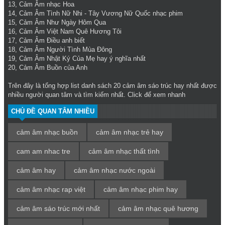
13,
Cảm Âm nhạc Hoa
14,
Cảm Âm Tình Nữ Nhi
- Tây Vương Nữ Quốc nhạc phim
15,
Cảm Âm Như Ngày Hôm Qua
16,
Cảm Âm Việt Nam Quê Hương Tôi
17,
Cảm Âm Điều anh biết
18,
Cảm Âm Người Tình Mùa Đông
19,
Cảm Âm Nhật Ký Của Mẹ
hay ý nghĩa nhất
20,
Cảm Âm Buồn của Anh
Trên đây là tổng hợp list danh sách 20
cảm âm sáo trúc hay
nhất được
nhiều người quan tâm và tìm kiếm nhất. Click để xem nhanh
CHỦ ĐỀ QUAN TÂM NHIỀU
cảm âm nhạc buồn
cảm âm nhạc trẻ hay
cam am nhac tre
cảm âm nhạc thất tình
cảm âm hay
cảm âm nhạc nước ngoài
cảm âm nhạc rap việt
cảm âm nhạc phim hay
cảm âm sáo trúc mới nhất
cảm âm nhạc quê hương