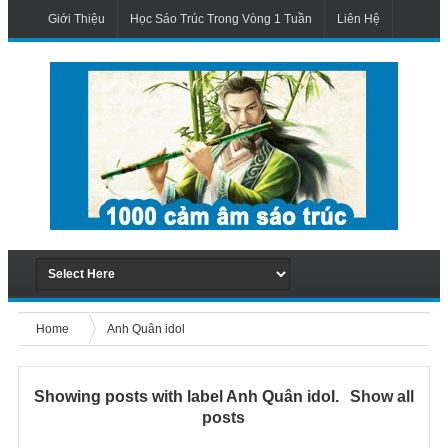
Giới Thiệu
Học Sáo Trúc Trong Vòng 1 Tuần
Liên Hệ
Home
Anh Quân idol
Showing posts with label
Anh Quân idol
.
Show all
posts