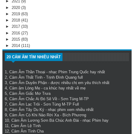
►
2021
(9)
►
2020
(3)
►
2019
(63)
►
2018
(41)
►
2017
(33)
►
2016
(27)
►
2015
(83)
►
2014
(111)
20 CẢM ÂM TÌM NHIỀU NHẤT
1,
Cảm Âm Thần Thoại
- nhạc Phim Trung Quốc hay nhất
2,
Cảm Âm Thất Tình
- Trịnh Đình Quang full
3,
Cảm Âm Duyên Phận
- được nhiều chị em yêu thích nhất
4,
Cảm âm Lòng Mẹ
- ca khúc hay nhất về mẹ
5,
Cảm Âm Giấc Mơ Trưa
6,
Cảm Âm Chắc Ai Đó Sẽ Về
- Sơn Tùng M-TP
7,
Cảm Âm Lạc Trôi
- Sơn Tùng M-TP Full
8,
Cảm Âm Tây Du Ký
- nhạc phim xem nhiều nhất
9,
Cảm Âm Có Khi Nào Rời Xa
- Bích Phương
10,
Cảm Âm Lương Sơn Bá Chúc Anh Đài
- nhạc Phim hay
11,
Cảm Âm Lệ Tình
12,
Cảm Âm Tình Cha