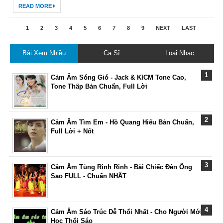
READ MORE
1
2
3
4
5
6
7
8
9
NEXT
LAST
Bài Xem Nhiều
Ca Sĩ
Loại Nhạc
Cảm Âm Sóng Gió - Jack & KICM Tone Cao,
Tone Thấp Bản Chuẩn, Full Lời
Cảm Âm Tìm Em - Hồ Quang Hiếu Bản Chuẩn,
Full Lời + Nốt
Cảm Âm Tùng Rinh Rinh - Bài Chiếc Đèn Ông
Sao FULL - Chuẩn NHẤT
Cảm Âm Sáo Trúc Dễ Thổi Nhất - Cho Người Mới
Học Thổi Sáo