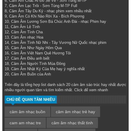
6,
Cảm Âm Chắc Ai Đó Sẽ Về
- Sơn Tùng M-TP
7,
Cảm Âm Lạc Trôi
- Sơn Tùng M-TP Full
8,
Cảm Âm Tây Du Ký
- nhạc phim xem nhiều nhất
9,
Cảm Âm Có Khi Nào Rời Xa
- Bích Phương
10,
Cảm Âm Lương Sơn Bá Chúc Anh Đài
- nhạc Phim hay
11,
Cảm Âm Lệ Tình
12,
Cảm Âm Tình Cha
13,
Cảm Âm nhạc Hoa
14,
Cảm Âm Tình Nữ Nhi
- Tây Vương Nữ Quốc nhạc phim
15,
Cảm Âm Như Ngày Hôm Qua
16,
Cảm Âm Việt Nam Quê Hương Tôi
17,
Cảm Âm Điều anh biết
18,
Cảm Âm Người Tình Mùa Đông
19,
Cảm Âm Nhật Ký Của Mẹ
hay ý nghĩa nhất
20,
Cảm Âm Buồn của Anh
Trên đây là tổng hợp list danh sách 20
cảm âm sáo trúc hay
nhất được
nhiều người quan tâm và tìm kiếm nhất. Click để xem nhanh
CHỦ ĐỀ QUAN TÂM NHIỀU
cảm âm nhạc buồn
cảm âm nhạc trẻ hay
cam am nhac tre
cảm âm nhạc thất tình