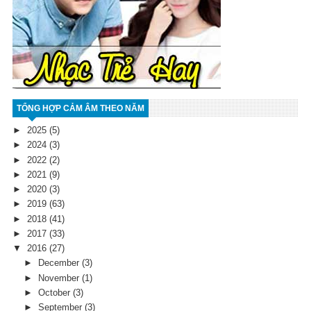
TỔNG HỢP CẢM ÂM THEO NĂM
►
2025
(5)
►
2024
(3)
►
2022
(2)
►
2021
(9)
►
2020
(3)
►
2019
(63)
►
2018
(41)
►
2017
(33)
▼
2016
(27)
►
December
(3)
►
November
(1)
►
October
(3)
►
September
(3)