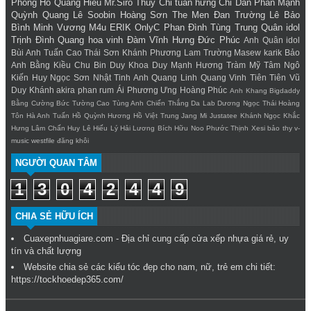
Phong
Hồ Quang Hiếu
Mr.Siro
Thùy Chi
tuấn hưng
Chi Dân
Phan Mạnh
Quỳnh
Quang Lê
Soobin Hoàng Sơn
The Men
Đan Trường
Lê Bảo
Bình
Minh Vương M4u
ERIK
OnlyC
Phan Đình Tùng
Trung Quân idol
Trịnh Đình Quang
hoa vinh
Đàm Vĩnh Hưng
Đức Phúc
Anh Quân idol
Bùi Anh Tuấn
Cao Thái Sơn
Khánh Phương
Lam Trường
Masew
karik
Bảo
Anh
Bằng Kiều
Chu Bin
Duy Khoa
Duy Mạnh
Hương Tràm
Mỹ Tâm
Ngô
Kiến Huy
Ngọc Sơn
Nhật Tinh Anh
Quang Linh
Quang Vinh
Tiên Tiên
Vũ
Duy Khánh
akira phan
rum
Ái Phương
Ưng Hoàng Phúc
Anh Khang
Bigdaddy
Bằng Cường
Bức Tường
Cao Tùng Anh
Chiến Thắng
Da Lab
Dương Ngọc Thái
Hoàng
Tôn
Hà Anh Tuấn
Hồ Quỳnh Hương
Hồ Việt Trung
Jang Mi
Justatee
Khánh Ngọc
Khắc
Hưng
Lâm Chấn Huy
Lê Hiếu
Lý Hải
Lương Bích Hữu
Noo Phước Thịnh
Xesi
bảo thy
v-
music
westfile
đăng khôi
NGƯỜI QUAN TÂM
1
3
0
4
2
4
4
9
CHIA SẺ HỮU ÍCH
Cuaxepnhuagiare.com - Địa chỉ cung cấp
cửa xếp nhựa
giá rẻ, uy
tín và chất lượng
Website chia sẻ các kiểu tóc đẹp cho nam, nữ, trẻ em chi tiết:
https://tockhoedep365.com/