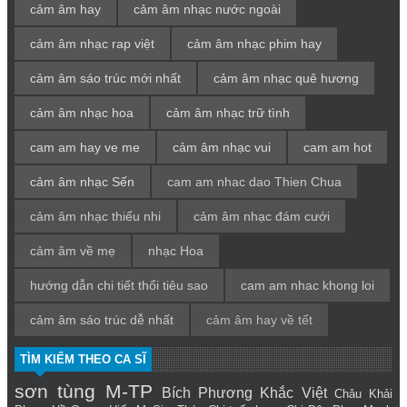
cảm âm hay
cảm âm nhạc nước ngoài
cảm âm nhạc rap việt
cảm âm nhạc phim hay
cảm âm sáo trúc mới nhất
cảm âm nhạc quê hương
cảm âm nhạc hoa
cảm âm nhạc trữ tình
cam am hay ve me
cảm âm nhạc vui
cam am hot
cảm âm nhạc Sến
cam am nhac dao Thien Chua
cảm âm nhạc thiếu nhi
cảm âm nhạc đám cưới
cảm âm về mẹ
nhạc Hoa
hướng dẫn chi tiết thổi tiêu sao
cam am nhac khong loi
cảm âm sáo trúc dễ nhất
cảm âm hay về tết
TÌM KIẾM THEO CA SĨ
sơn tùng M-TP
Bích Phương
Khắc Việt
Châu Khải