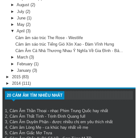
►
August
(2)
►
July
(2)
►
June
(1)
►
May
(2)
▼
April
(3)
Cảm âm sáo trúc The Rose - Westlife
Cảm âm sáo trúc Tiếng Gió Xôn Xao - Đàm Vĩnh Hưng
Cảm Âm Cả Nhà Thương Nhau Ý Nghĩa Về Gia Đình - Bả...
►
March
(3)
►
February
(1)
►
January
(3)
►
2015
(83)
►
2014
(111)
20 CẢM ÂM TÌM NHIỀU NHẤT
1,
Cảm Âm Thần Thoại
- nhạc Phim Trung Quốc hay nhất
2,
Cảm Âm Thất Tình
- Trịnh Đình Quang full
3,
Cảm Âm Duyên Phận
- được nhiều chị em yêu thích nhất
4,
Cảm âm Lòng Mẹ
- ca khúc hay nhất về mẹ
5,
Cảm Âm Giấc Mơ Trưa